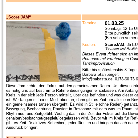
„Score JAM“
Termine:
01.03.25
Sonntags 12-15 U
Bitte pünktlich sei
(Bin schon vorher 
Kosten:
ScoreJAM
: 35 E
(
Spenden sind Herzlich
Dieses Event richtet sich an i
Personen mit Erfahrung in Cont
Tanzimprovisation.
Bitte bis spätestensbis 3 Tage
Barbara Stahlberger:
info@babasta.de, 0178-60 73 
Diese Jam richtet den Fokus auf den gemeinsamen Raum. Um diesen inte
es nötig uns auf bestimmte Rahmenbedingungen einzulassen. Am Anfang 
Kreis in der sich jede Person mitteilt, über das befinden und was dieser
ist. Wir fangen mit einer Meditation an, dann gibt es Zeit um alleine in 
ein gemeinsames tanzen übergeht. Es wird in Stille (ohne Reden) getanzt.
Bewegung, Beobachtung, Pausiert in Resonanz mit dem was im Raum ist
Rhythmus- und Zeitgefühl. Wichtig das in der Zeit der Fokus auf die B
gehalten/beobachtet/gespielt/losgelassen wird. Bevor wir im Kreis für 
gibt es Zeit für aktives Schreiben, jeder für sich und bringen danach das
Ausdruck bringen.