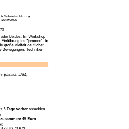
ch Selbsteinschätzung
 Willkommen)
673
n oder Beides. Im Workshop
e Einführung ins "jammen". In
 große Vielfalt deutlicher
ue Bewegungen, Techniken
Uhr
(danach JAM)
ns
3 Tage vorher
anmelden
o
 zusammen: 45 Euro
r:
0178-60 73 673