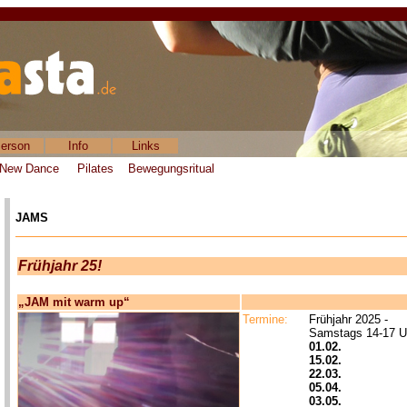
erson
Info
Links
New Dance
Pilates
Bewegungsritual
JAMS
Frühjahr 25!
„JAM mit warm up“
Termine:
Frühjahr 2025 -
Samstags
14-17 
01.02.
15.02.
22.03.
05.04.
03.05.