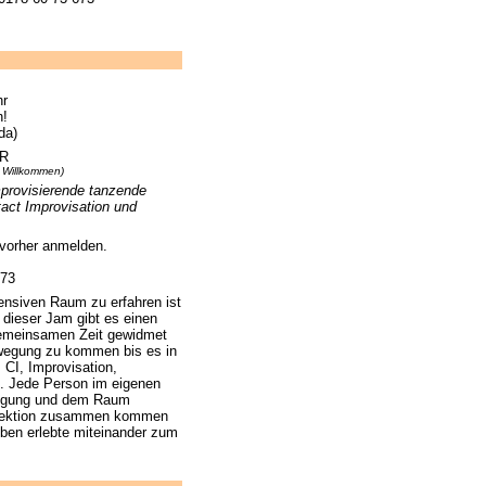
hr
n!
da)
UR
 Willkommen)
mprovisierende tanzende
act Improvisation und
 vorher anmelden.
673
nsiven Raum zu erfahren ist
dieser Jam gibt es einen
 gemeinsamen Zeit gewidmet
Bewegung zu kommen bis es in
 CI, Improvisation,
. Jede Person im eigenen
ewegung und dem Raum
Reflektion zusammen kommen
 eben erlebte miteinander zum