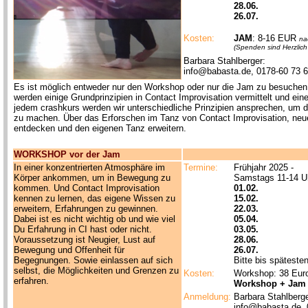
28.06.
26.07.
Kosten:
JAM
: 8-16 EUR
na
(
Spenden sind Herzlich
Barbara Stahlberger:
info@babasta.de, 0178-60 73 
Es ist möglich entweder nur den Workshop oder nur die Jam zu besuche
werden einige Grundprinzipien in Contact Improvisation vermittelt und ein
jedem crashkurs werden wir unterschiedliche Prinzipien ansprechen, um die
zu machen. Über das Erforschen im Tanz von Contact Improvisation, ne
entdecken und den eigenen Tanz erweitern.
WORKSHOP vor der Jam
In einer konzentrierten Atmosphäre im
Termine:
Frühjahr 2025 -
Körper ankommen, um in Bewegung zu
Samstags
11-14 
kommen. Und Contact Improvisation
01.02.
kennen zu lernen, das eigene Wissen zu
15.02.
erweitern, Erfahrungen zu gewinnen.
22.03.
Dabei ist es nicht wichtig ob und wie viel
05.04.
Du Erfahrung in CI hast oder nicht.
03.05.
Voraussetzung ist Neugier, Lust auf
28.06.
Bewegung und Offenheit für
26.07.
Begegnungen. Sowie einlassen auf sich
Bitte bis späteste
selbst, die Möglichkeiten und Grenzen zu
Kosten:
Workshop: 38 Eur
erfahren.
Workshop + Jam
Anmeldung:
Barbara Stahlberge
info@babasta.de, 