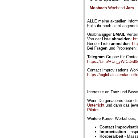
-
Mosbach
Wochend
Jam
- 
ALLE meine aktuellen Info
Falls ihr noch nicht angemel
Unabhängiger
EMAIL
Verteil
Von der Liste
abmelden
:
ht
Bei der Liste
anmelden
:
htt
Bei
Fragen
und Problemen: 
Telegram
Gruppe für Contac
https://t.me/+Un_yWrCDwl
Contact Improvisations Wor
https://ciglobalcalendar.net/
Interesse an Tanz und Bewe
Wenn Du genaueres über die
Unterricht
und dann das jewe
Pilates
Weitere Kurse, Workshops, 
Contact Improvisati
Improvisation
- insp
Körperarbeit
- Massa