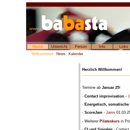
Home
Unterricht
Person
Info
Links
Willkommen!
News
Kalender
Herzlich Willkommen!
Termine ab
Januar 25
!
-
Contact improvisation
-
J
-
Energetisch, somatische
-
ScoreJam
-
Jams
01.03.2
- Weiterer
Pilateskurs
in Pr
-
CI und Spiralen
- Contact 